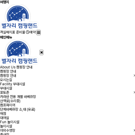
여행지
객실배치표
준비물
예약
메인메뉴
About Us
캠핑장 안내
캠핑장 안내
캠핑장 안내
오시는길
Facility
부대시설
부대시설
포토존
카라반 전용 개별 바베큐장
산책로(수리중)
캠프파이어
단체바베큐장 소,대 (유료)
매점
대여실
Fun
놀이시설
놀이시설
야외수영장
족구장