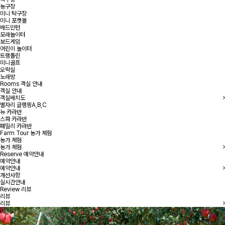
농구장
미니 탁구장
미니 포켓볼
배드민턴
모래놀이터
보드게임
어린이 놀이터
트램폴린
미니골프
오락실
노래방
Rooms
객실 안내
객실 안내
객실배치도
별자리 글램핑A,B,C
뉴 카라반
스파 카라반
패밀리 카라반
Farm Tour
농가 체험
농가 체험
농가 체험
Reserve
예약안내
예약안내
예약안내
개선사항
실시간안내
Review
리뷰
리뷰
리뷰